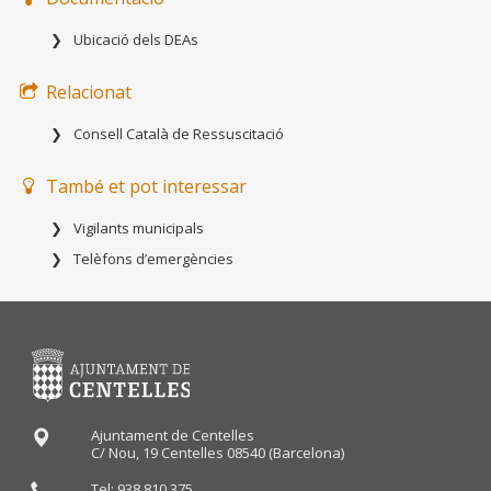
Ubicació dels DEAs
Relacionat
Consell Català de Ressuscitació
També et pot interessar
Vigilants municipals
Telèfons d’emergències
Ajuntament de Centelles
C/ Nou, 19 Centelles 08540 (Barcelona)
Tel: 938 810 375