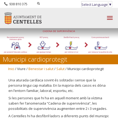
938 810 375
Select Language
▼
Togg
navig
Municipi cardioprotegit
Inici
/ Viure /
Benestar i salut
/
Salut
/ Municipi cardioprotegit
Una aturada cardíaca sovint és sobtada i sense que la
persona tingui cap malaltia. En la majoria dels casos es dóna
en l’entorn familiar, laboral, esportiu, etc.
Si les persones que hi ha en aquell moment amb la víctima
saben fer l’anomenada “Cadena de supervivència”, les
possibilitats de supervivència augmenten entre 2 i 3 vegades.
A Centelles hi ha desfibril·ladors a diferents punts del municipi: