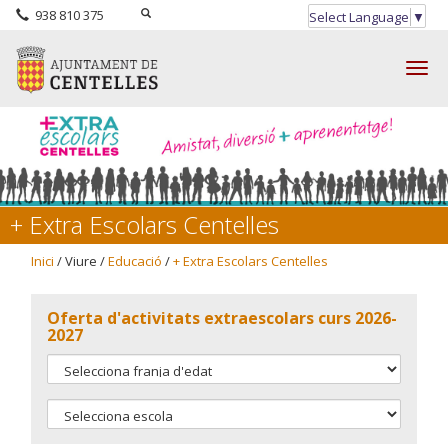
938 810 375
Select Language
▼
Togg
navig
+ Extra Escolars Centelles
Inici
/ Viure /
Educació
/
+ Extra Escolars Centelles
Oferta d'activitats extraescolars curs 2026-
2027