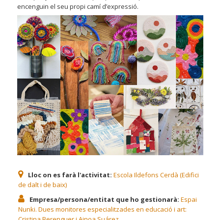
encenguin el seu propi camí d’expressió.
Lloc on es farà l'activitat:
Escola Ildefons Cerdà (Edifici
de dalt i de baix)
Empresa/persona/entitat que ho gestionarà:
Espai
Nunki. Dues monitores especialitzades en educació i art:
Cristina Berenguer i Ainoa Suárez