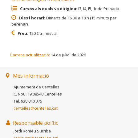
Cursos als quals va dirigida:
I3, I4, I5, 1r de Primària
Dies i horari:
Dimarts de 16.30 a 18 h (15 minuts per
berenar)
Preu:
120 € trimestral
Darrera actualització:
14 de juliol de 2026
Més informació
Ajuntament de Centelles
C. Nou, 19 08540 Centelles
Tel. 938 810 375
centelles@centelles.cat
Responsable polític
Jordi Romeu Surriba
romeusjr@centelles.cat