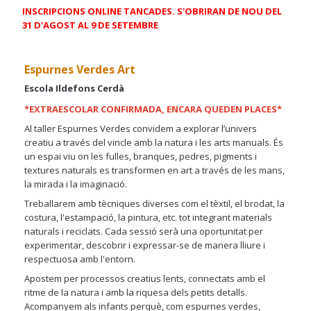
INSCRIPCIONS ONLINE TANCADES. S'OBRIRAN DE NOU DEL
31 D'AGOST AL 9 DE SETEMBRE
Espurnes Verdes Art
Escola Ildefons Cerdà
*EXTRAESCOLAR CONFIRMADA, ENCARA QUEDEN PLACES*
Al taller Espurnes Verdes convidem a explorar l’univers
creatiu a través del vincle amb la natura i les arts manuals. És
un espai viu on les fulles, branques, pedres, pigments i
textures naturals es transformen en art a través de les mans,
la mirada i la imaginació.
Treballarem amb tècniques diverses com el tèxtil, el brodat, la
costura, l'estampació, la pintura, etc. tot integrant materials
naturals i reciclats. Cada sessió serà una oportunitat per
experimentar, descobrir i expressar-se de manera lliure i
respectuosa amb l'entorn.
Apostem per processos creatius lents, connectats amb el
ritme de la natura i amb la riquesa dels petits detalls.
Acompanyem als infants perquè, com espurnes verdes,