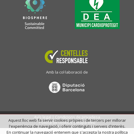
Amb la col·laboració de
Avís legal
|
Condicions de privadesa
Aquest lloc web fa servir cookies pròpies i de tercers per millorar
Política de cookies
|
Mapa web
l'experiència de navegació, i oferir continguts i serveis d'interès.
En continuar la navegació entenem que s'accepta la nostra política