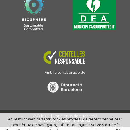
Amb la col·laboració de
Avís legal
|
Condicions de privadesa
Aquest lloc web fa servir cookies pròpies i de tercers per millorar
Política de cookies
|
Mapa web
l'experiència de navegació, i oferir continguts i serveis d'interès.