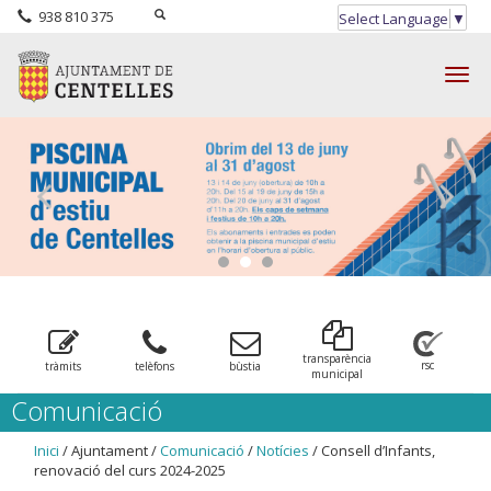
938 810 375
Select Language
▼
Togg
navig
transparència
rsc
tràmits
telèfons
bùstia
municipal
Comunicació
Inici
/ Ajuntament /
Comunicació
/
Notícies
/ Consell d’Infants,
renovació del curs 2024-2025