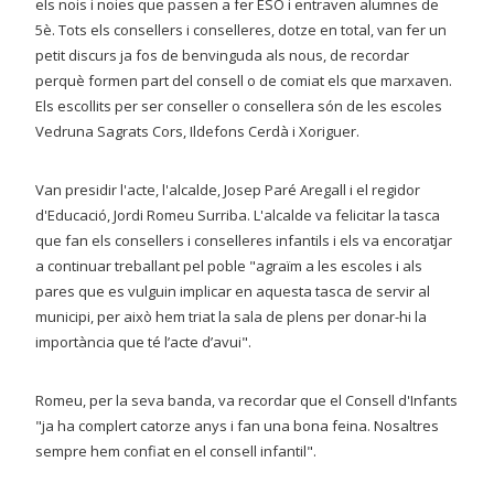
els nois i noies que passen a fer ESO i entraven alumnes de
5è. Tots els consellers i conselleres, dotze en total, van fer un
petit discurs ja fos de benvinguda als nous, de recordar
perquè formen part del consell o de comiat els que marxaven.
Els escollits per ser conseller o consellera són de les escoles
Vedruna Sagrats Cors, Ildefons Cerdà i Xoriguer.
Van presidir l'acte, l'alcalde, Josep Paré Aregall i el regidor
d'Educació, Jordi Romeu Surriba. L'alcalde va felicitar la tasca
que fan els consellers i conselleres infantils i els va encoratjar
a continuar treballant pel poble "agraïm a les escoles i als
pares que es vulguin implicar en aquesta tasca de servir al
municipi, per això hem triat la sala de plens per donar-hi la
importància que té l’acte d’avui".
Romeu, per la seva banda, va recordar que el Consell d'Infants
"ja ha complert catorze anys i fan una bona feina. Nosaltres
sempre hem confiat en el consell infantil".