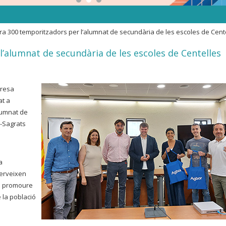
ura 300 temporitzadors per l’alumnat de secundària de les escoles de Cent
l’alumnat de secundària de les escoles de Centelles
presa
at a
lumnat de
a-Sagrats
a
serveixen
és promoure
e la població