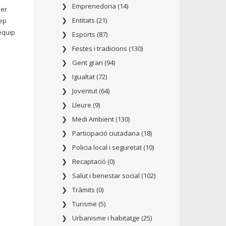
Emprenedoria (14)
her
Entitats (21)
sep
equip
Esports (87)
Festes i tradicions (130)
Gent gran (94)
Igualtat (72)
Joventut (64)
Lleure (9)
Medi Ambient (130)
Participació ciutadana (18)
Policia local i seguretat (10)
Recaptació (0)
Salut i benestar social (102)
Tràmits (0)
Turisme (5)
Urbanisme i habitatge (25)