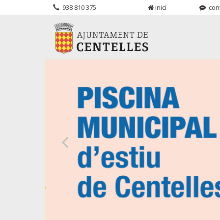
938 810 375
inici
cont