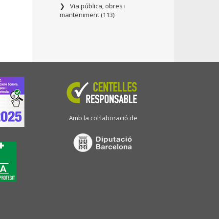
Via pública, obres i
manteniment (113)
Amb la col·laboració de