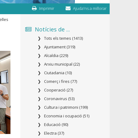
Imprimir
Ajuda'ns a millorar
elles
Notícies de ...
Tots els temes (1413)
Ajuntament (319)
Alcaldia (229)
Arxiu municipal (22)
Ciutadania (10)
Comerç i fires (77)
Cooperació (27)
Coronavirus (53)
Cultura i patrimoni (199)
Economia i ocupació (51)
Educació (90)
Electra (37)