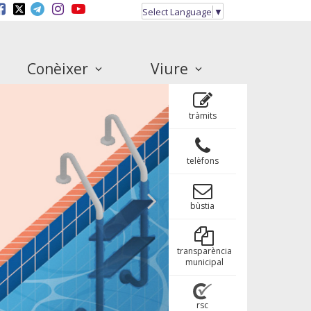
Select Language
▼
Conèixer
Viure
tràmits
telèfons
bùstia
transparència
municipal
rsc