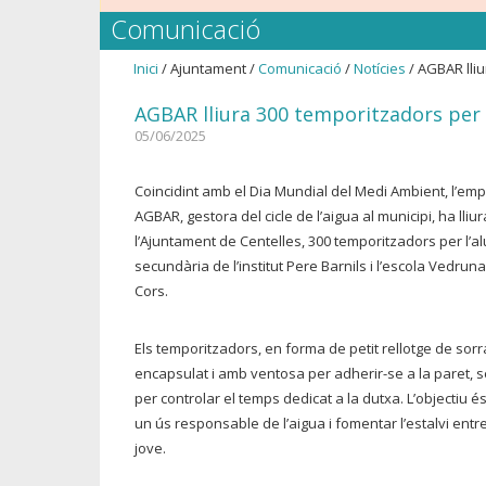
Comunicació
Inici
/ Ajuntament /
Comunicació
/
Notícies
/ AGBAR lli
AGBAR lliura 300 temporitzadors per 
05/06/2025
Coincidint amb el Dia Mundial del Medi Ambient, l’em
AGBAR, gestora del cicle de l’aigua al municipi, ha lliur
l’Ajuntament de Centelles, 300 temporitzadors per l’a
secundària de l’institut Pere Barnils i l’escola Vedrun
Cors.
Els temporitzadors, en forma de petit rellotge de sorr
encapsulat i amb ventosa per adherir-se a la paret, 
per controlar el temps dedicat a la dutxa. L’objectiu 
un ús responsable de l’aigua i fomentar l’estalvi entr
jove.