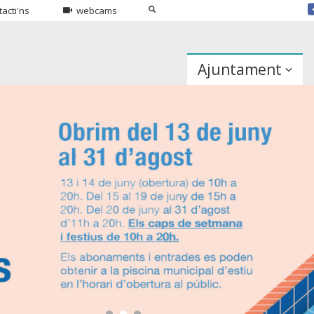
acti'ns
webcams
Ajuntament