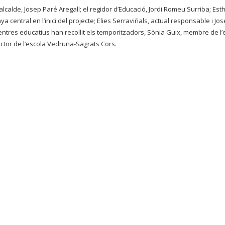
alcalde, Josep Paré Aregall; el regidor d’Educació, Jordi Romeu Surriba; Est
 central en l’inici del projecte; Elies Serraviñals, actual responsable i Jo
entres educatius han recollit els temporitzadors, Sònia Guix, membre de l’
irector de l’escola Vedruna-Sagrats Cors.