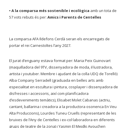
▪ A la comparsa més sostenible i ecològica
amb un tota de
57 vots rebuts és per:
Amics i Parents de Centelles
La comparsa AFA Ildefons Cerdà seran els encarregats de
portar el rei Carnestoltes l’any 2027.
El jurat d’enguany estava format per: Maria Peix Guinovart
(maquilladora del 9TV, dissenyadora de moda, il·lustradora,
artista i youtuber. Membre i ajudant de la colla UDQ de Torelló)
Alba Company Serradell (graduada en belles arts amb
especialitat en escultura i pintura, cosplayer i dissenyadora de
disfresses i accessoris, així com planificadora
d’esdeveniments temàtics), Elisabet Molet Cabanas (actriu,
cantant, ballarina i creadora a la productora osonenca En Veu
Alta Produccions), Lourdes Tuneu Cruells (representant de les
bruixes de l’Any de Centelles i ex-col·laboradora en diferents
grups de teatre de la zona) i Yasmin El Mejdki Ayouchen