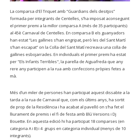
La comparsa d'El Triquet amb “Guardians dels desitjos”
formada per integrants de Centelles, s’ha imposat aconseguint
el primer premi a la millor comparsa A (més de 35 participants)
al 45è Carnaval de Centelles. En comparsa B els guanyadors
han estat “Les gallines s’han engripat, però les del Sant Martí
s’han escapat” on la Colla del Sant Matí recreava una colla de
gallines esbojarrades. En individuals el primer premi ha estat
per "Els Infants Terribles", la parella de Aiguafreda que any
rere any participen a la rua amb confeccions pròpies fetes a
mà.
Més d’un miler de persones han participat aquest dissabte a la
tarda a la rua de Carnaval que, com els últims anys, ha sortit
de prop de la Residència i ha acabat al pavelló on s’ha fet el
lliurament de premis i el fi de festa amb Blú Versions i Dj
Bouette. En aquesta edició hi ha participat 18 comparses (en
categoria A i B) i 4 grups en categoria individual (menys de 10
integrants).