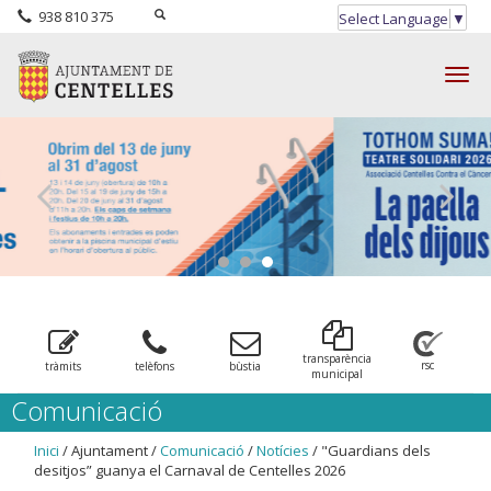
938 810 375
Select Language
▼
Togg
navig
transparència
rsc
tràmits
telèfons
bùstia
municipal
Comunicació
Inici
/ Ajuntament /
Comunicació
/
Notícies
/ "Guardians dels
desitjos” guanya el Carnaval de Centelles 2026