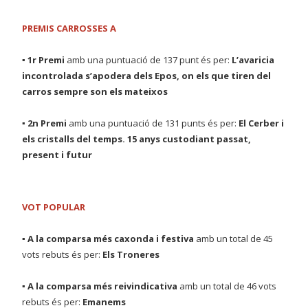
PREMIS CARROSSES A
▪ 1r Premi
amb una puntuació de 137 punt és per:
L’avaricia
incontrolada s’apodera dels Epos, on els que tiren
del
carros sempre son els mateixos
▪ 2n Premi
amb una puntuació de 131 punts és per:
El Cerber i
els cristalls del temps. 15 anys custodiant passat,
present i futur
VOT POPULAR
▪ A la comparsa més caxonda i festiva
amb un total de 45
vots rebuts és per:
Els Troneres
▪ A la comparsa més reivindicativa
amb un total de 46 vots
rebuts és per:
Emanems