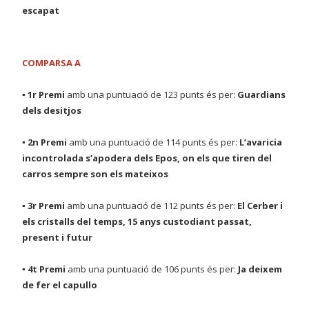
escapat
COMPARSA A
▪ 1r Premi
amb una puntuació de 123 punts és per:
Guardians
dels desitjos
▪ 2n Premi
amb una puntuació de 114 punts és per:
L’avaricia
incontrolada s’apodera dels Epos, on els que tiren del
carros sempre son els mateixos
▪ 3r Premi
amb una puntuació de 112 punts és per:
El Cerber i
els cristalls del temps, 15 anys custodiant passat,
present i futur
▪ 4t Premi
amb una puntuació de 106 punts és per:
Ja deixem
de fer el capullo