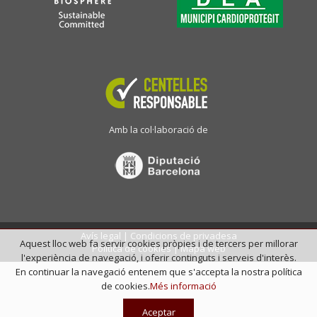
Amb la col·laboració de
Avís legal
|
Condicions de privadesa
Aquest lloc web fa servir cookies pròpies i de tercers per millorar
Política de cookies
|
Mapa web
l'experiència de navegació, i oferir continguts i serveis d'interès.
En continuar la navegació entenem que s'accepta la nostra política
de cookies.
Més informació
Aceptar