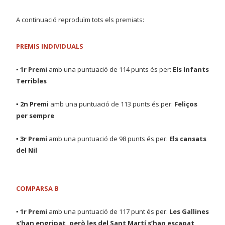
A continuació reproduïm tots els premiats:
PREMIS INDIVIDUALS
▪ 1r Premi
amb una puntuació de 114 punts és per:
Els Infants
Terribles
▪ 2n Premi
amb una puntuació de 113 punts és per:
Feliços
per sempre
▪ 3r Premi
amb una puntuació de 98 punts és per:
Els cansats
del Nil
COMPARSA B
▪ 1r Premi
amb una puntuació de 117 punt és per:
Les Gallines
s’han engripat, però les del Sant Martí s’han escapat