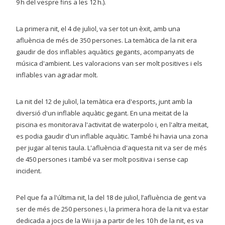
9 h del vespre fins a les 12 h.).
La primera nit, el 4 de juliol, va ser tot un èxit, amb una
afluència de més de 350 persones. La temàtica de la nit era
gaudir de dos inflables aquàtics gegants, acompanyats de
música d'ambient. Les valoracions van ser molt positives i els
inflables van agradar molt.
La nit del 12 de juliol, la temàtica era d'esports, junt amb la
diversió d'un inflable aquàtic gegant. En una meitat de la
piscina es monitorava l'activitat de waterpolo i, en l'altra meitat,
es podia gaudir d'un inflable aquàtic. També hi havia una zona
per jugar al tenis taula. L'afluència d'aquesta nit va ser de més
de 450 persones i també va ser molt positiva i sense cap
incident.
Pel que fa a l'última nit, la del 18 de juliol, l’afluència de gent va
ser de més de 250 persones i, la primera hora de la nit va estar
dedicada a jocs de la Wii i ja a partir de les 10 h de la nit, es va