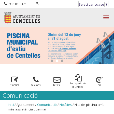
938 810 375
Select Language
▼
Togg
navig
transparència
rsc
tràmits
telèfons
bùstia
municipal
Comunicació
Inici
/ Ajuntament /
Comunicació
/
Notícies
/ Nits de piscina amb
més assistència que mai