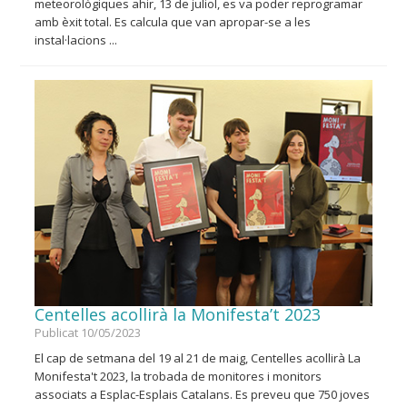
meteorològiques ahir, 13 de juliol, es va poder reprogramar
amb èxit total. Es calcula que van apropar-se a les
instal·lacions ...
Centelles acollirà la Monifesta’t 2023
Publicat 10/05/2023
El cap de setmana del 19 al 21 de maig, Centelles acollirà La
Monifesta't 2023, la trobada de monitores i monitors
associats a Esplac-Esplais Catalans. Es preveu que 750 joves